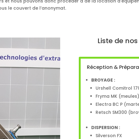
urs et nous pouvons donc procéder à de la location d’équipe
ous le couvert de l’anonymat.
Liste de nos
Réception & Prépara
BROYAGE :
Urshell Comitrol 1
Fryma MK (meules
Electra BC P (mart
Retsch SM300 (bro
DISPERSION :
Silverson FX