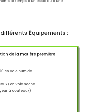
ments le temps d’un essai ou d’une
 différents Équipements :
tion de la matière première
700 en voie humide
)
eaux) en voie sèche
yeur à couteaux)