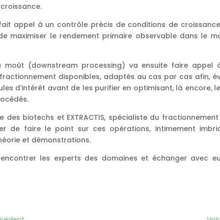
 croissance.
fait appel à un contrôle précis de conditions de croissan
de maximiser le rendement primaire observable dans le mo
u moût (downstream processing) va ensuite faire appel 
fractionnement disponibles, adaptés au cas par cas afin, é
ules d’intérêt avant de les purifier en optimisant, là encore,
rocédés.
ste des biotechs et EXTRACTIS, spécialiste du fractionnemen
r de faire le point sur ces opérations, intimement imbriq
héorie et démonstrations.
encontrer les experts des domaines et échanger avec e
récédent
Voir