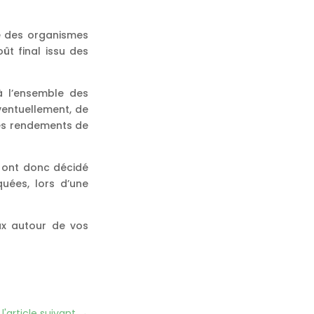
ce des organismes
ût final issu des
à l’ensemble des
ventuellement, de
 les rendements de
t ont donc décidé
uées, lors d’une
ux autour de vos
 l'article suivant
→