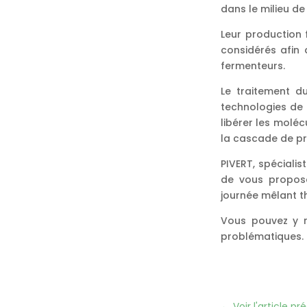
dans le milieu de
Leur production 
considérés afin 
fermenteurs.
Le traitement d
technologies de 
libérer les moléc
la cascade de p
PIVERT, spéciali
de vous propose
journée mêlant t
Vous pouvez y r
problématiques.
←
Voir l'article p