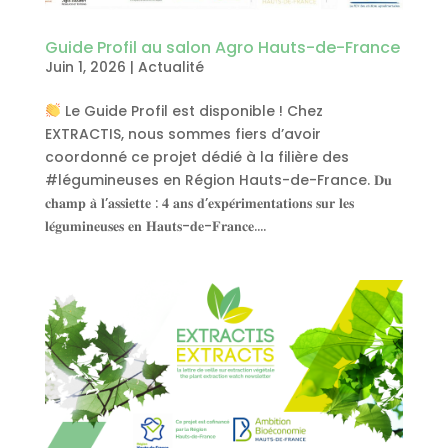
Guide Profil au salon Agro Hauts-de-France
Juin 1, 2026
|
Actualité
Le Guide Profil est disponible ! Chez
EXTRACTIS, nous sommes fiers d’avoir
coordonné ce projet dédié à la filière des
#légumineuses en Région Hauts-de-France. 𝐃𝐮
𝐜𝐡𝐚𝐦𝐩 𝐚̀ 𝐥’𝐚𝐬𝐬𝐢𝐞𝐭𝐭𝐞 : 𝟒 𝐚𝐧𝐬 𝐝’𝐞𝐱𝐩𝐞́𝐫𝐢𝐦𝐞𝐧𝐭𝐚𝐭𝐢𝐨𝐧𝐬 𝐬𝐮𝐫 𝐥𝐞𝐬
𝐥𝐞́𝐠𝐮𝐦𝐢𝐧𝐞𝐮𝐬𝐞𝐬 𝐞𝐧 𝐇𝐚𝐮𝐭𝐬-𝐝𝐞-𝐅𝐫𝐚𝐧𝐜𝐞....