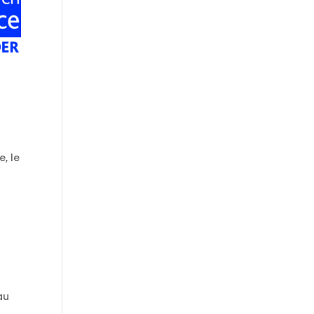
, le
au