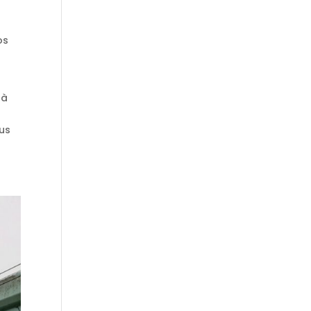
os
 à
lus