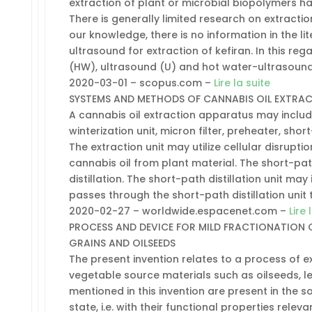
extraction of plant or microbial biopolymers h
There is generally limited research on extractio
our knowledge, there is no information in the li
ultrasound for extraction of kefiran. In this re
(HW), ultrasound (U) and hot water-ultrasoun
2020-03-01 – scopus.com –
Lire la suite
SYSTEMS AND METHODS OF CANNABIS OIL EXTRA
A cannabis oil extraction apparatus may includ
winterization unit, micron filter, preheater, shor
The extraction unit may utilize cellular disrupti
cannabis oil from plant material. The short-path
distillation. The short-path distillation unit may
passes through the short-path distillation unit 
2020-02-27 – worldwide.espacenet.com –
Lire 
PROCESS AND DEVICE FOR MILD FRACTIONATION 
GRAINS AND OILSEEDS
The present invention relates to a process of e
vegetable source materials such as oilseeds, l
mentioned in this invention are present in the 
state, i.e. with their functional properties releva