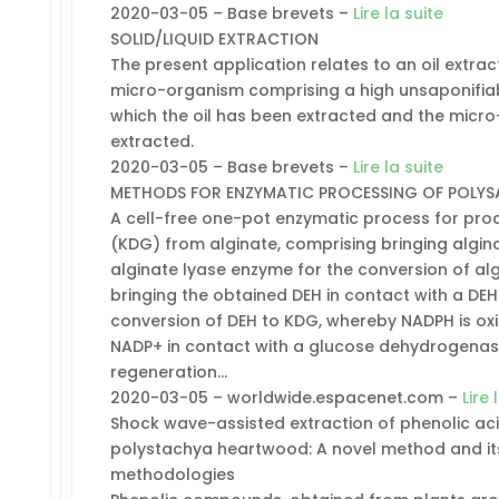
2020-03-05 – Base brevets –
Lire la suite
SOLID/LIQUID EXTRACTION
The present application relates to an oil extra
micro-organism comprising a high unsaponifiab
which the oil has been extracted and the micr
extracted.
2020-03-05 – Base brevets –
Lire la suite
METHODS FOR ENZYMATIC PROCESSING OF POLY
A cell-free one-pot enzymatic process for pr
(KDG) from alginate, comprising bringing algina
alginate lyase enzyme for the conversion of al
bringing the obtained DEH in contact with a D
conversion of DEH to KDG, whereby NADPH is oxi
NADP+ in contact with a glucose dehydrogenas
regeneration…
2020-03-05 – worldwide.espacenet.com –
Lire 
Shock wave-assisted extraction of phenolic ac
polystachya heartwood: A novel method and it
methodologies