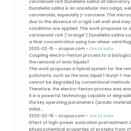
carotenoid-rich Dunaliella salina at laboratory
Dunaliella salina is an unicellular microalga, w
carotenoids, especially β-carotene. This microal
due to the absence of a rigid cell wall and may
conditions are applied. This work proposes to 
carotenoid-rich (“orange”) Dunaliella salina cu
a final concentration using low-shear centrifug
2020-02-15 – scopus.com –
Lire la suite
Coupling electro-Fenton process to a biologic
the removal of ionic liquids?
This work proposes a hybrid system for the rem
pollutants, such as the ionic liquid 1-butyl-1-me
cannot be degraded by conventional methods s
Therefore, the electro-Fenton process was eva
it is a powerful technology capable of degradin
the key operating parameters (anodic material
initial…
2020-02-15 – scopus.com –
Lire la suite
Effect of high-power sonication pretreatment 
physicochemical properties of proteins from c