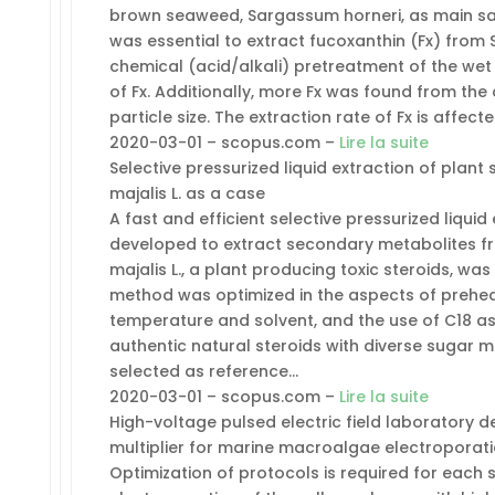
brown seaweed, Sargassum horneri, as main sam
was essential to extract fucoxanthin (Fx) from S
chemical (acid/alkali) pretreatment of the wet
of Fx. Additionally, more Fx was found from the 
particle size. The extraction rate of Fx is affect
2020-03-01 – scopus.com –
Lire la suite
Selective pressurized liquid extraction of plan
majalis L. as a case
A fast and efficient selective pressurized liqui
developed to extract secondary metabolites fr
majalis L., a plant producing toxic steroids, w
method was optimized in the aspects of preheat
temperature and solvent, and the use of C18 as 
authentic natural steroids with diverse sugar 
selected as reference…
2020-03-01 – scopus.com –
Lire la suite
High-voltage pulsed electric field laboratory 
multiplier for marine macroalgae electroporat
Optimization of protocols is required for each