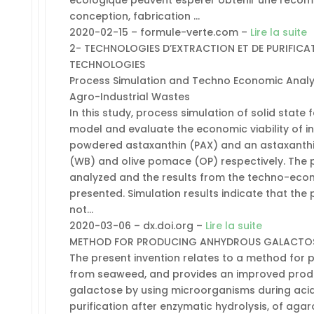
conception, fabrication …
2020-02-15 – formule-verte.com –
Lire la suite
2- TECHNOLOGIES D’EXTRACTION ET DE PURIFICA
TECHNOLOGIES
Process Simulation and Techno Economic Analys
Agro-Industrial Wastes
In this study, process simulation of solid state
model and evaluate the economic viability of in
powdered astaxanthin (PAX) and an astaxanthi
(WB) and olive pomace (OP) respectively. The
analyzed and the results from the techno-econo
presented. Simulation results indicate that the 
not…
2020-03-06 – dx.doi.org –
Lire la suite
METHOD FOR PRODUCING ANHYDROUS GALACTOS
The present invention relates to a method for
from seaweed, and provides an improved produc
galactose by using microorganisms during acid 
purification after enzymatic hydrolysis, of agar