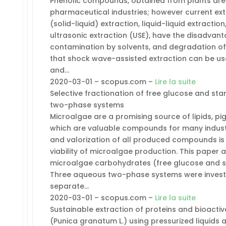
Phenolic compounds, obtained from plants are 
pharmaceutical industries; however current ext
(solid-liquid) extraction, liquid-liquid extracti
ultrasonic extraction (USE), have the disadvant
contamination by solvents, and degradation of
that shock wave-assisted extraction can be use
and…
2020-03-01 – scopus.com –
Lire la suite
Selective fractionation of free glucose and s
two-phase systems
Microalgae are a promising source of lipids, p
which are valuable compounds for many industr
and valorization of all produced compounds i
viability of microalgae production. This paper 
microalgae carbohydrates (free glucose and s
Three aqueous two-phase systems were investig
separate…
2020-03-01 – scopus.com –
Lire la suite
Sustainable extraction of proteins and bioact
(Punica granatum L.) using pressurized liquids 