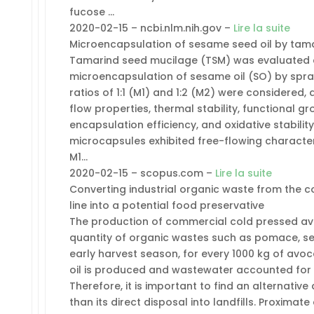
fucose …
2020-02-15 – ncbi.nlm.nih.gov –
Lire la suite
Microencapsulation of sesame seed oil by tam
Tamarind seed mucilage (TSM) was evaluated as
microencapsulation of sesame oil (SO) by spra
ratios of 1:1 (M1) and 1:2 (M2) were considered
flow properties, thermal stability, functional 
encapsulation efficiency, and oxidative stabili
microcapsules exhibited free-flowing characteris
M1…
2020-02-15 – scopus.com –
Lire la suite
Converting industrial organic waste from the 
line into a potential food preservative
The production of commercial cold pressed av
quantity of organic wastes such as pomace, se
early harvest season, for every 1000 kg of avoc
oil is produced and wastewater accounted for 
Therefore, it is important to find an alternative
than its direct disposal into landfills. Proximat