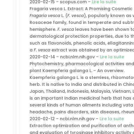
2020-02-15 – scopus.com –
Lire la suite
Fragaria vesca L. Extract: A Promising Cosmetic 
Fragaria vesca
L. (
F. vesca
), popularly known as w
Rosaceae family, found in temperate and subtr
hemisphere.
F. vesca
leaves have been shown to 
dermatological protection properties, due to 
such as flavonoids, phenolic acids, ellagitannin
a
F. vesca
extract was obtained by an optimized
2020-02-14 – ncbi.nlm.nih.gov –
Lire la suite
Phytochemistry, pharmacological activities and 
plant Kaempferia galanga L. – An overview.
Kaempferia galanga L. is a stemless, rhizomato
herb. It is native to India and distributed in Ch
Japan, Thailand, Indonesia, Malaysia, Vietnam, L
is an important Indian medicinal herb that has a
several kinds of human ailments including vata 
headache, pains disorders, skin diseases, rheu
2020-02-12 – ncbi.nlm.nih.gov –
Lire la suite
Extraction optimization and purification of an
and evaluation of tyrosinase inhibitory activity