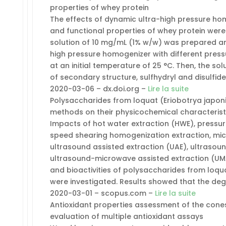
properties of whey protein
The effects of dynamic ultra-high pressure ho
and functional properties of whey protein were 
solution of 10 mg/mL (1% w/w) was prepared a
high pressure homogenizer with different pressu
at an initial temperature of 25 °C. Then, the s
of secondary structure, sulfhydryl and disulfid
2020-03-06 – dx.doi.org –
Lire la suite
Polysaccharides from loquat (Eriobotrya japoni
methods on their physicochemical characteristic
Impacts of hot water extraction (HWE), pressur
speed shearing homogenization extraction, mic
ultrasound assisted extraction (UAE), ultrasou
ultrasound-microwave assisted extraction (UM
and bioactivities of polysaccharides from loqua
were investigated. Results showed that the degr
2020-03-01 – scopus.com –
Lire la suite
Antioxidant properties assessment of the cone
evaluation of multiple antioxidant assays