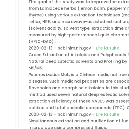
The goal of this study was to improve the extra
from Lamiaceae herbs (lemon balm, peppermint
thyme) using various extraction techniques (mac
reflux, HRE; and microwave-assisted extraction
(solvent acidity, solvent type, extraction time
measured by high-performance liquid chromat
(HPLC-DAD)…
2020-02-13 – ncbi.nlm.nih.gov –
Lire la suite
Green Extraction of Alkaloids and Polyphenols
Natural Deep Eutectic Solvents and Profiling
MS/MS.
Peumus boldus
Mol., is a Chilean medicinal tree 
diseases. Such medicinal properties are associ
flavonoids and aporphine alkaloids. In this stud
method used seven natural deep eutectic solve
extraction efficiency of these NADES was asses
boldine and total phenolic compounds (TPC). C
2020-02-13 – ncbi.nlm.nih.gov –
Lire la suite
Simultaneous extraction and purification of fuc
microalgae using compressed fluids.