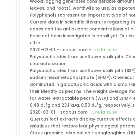
Wood logging generates considerable amounts 
leaves, and roots), worthwile to use, as a poten
Polyphenols represent an important type of non
Current data in scientific literature regarding 
cones and the antioxidant concentrations at dif
have not been investigated in detail yet. Our i
ultra…
2020-03-01 – scopus.com –
Lire la suite
Polysaccharides from sunflower stalk pith: Chem
characterization
Polysaccharides from sunflower stalk pith (SSP
sodium hexametaphosphate (SHMP). Chemical a
dominated in galacturonic acids with a small a
their identity as pectins. The weight average mo
for water-extractable pectin (WEP) and SHMP-ex
0.48 dL/g and 23.1 kDa, 0.50 dL/g, respectively. 
2020-03-01 – scopus.com –
Lire la suite
Quercus leaf extracts display curative effects 
asiaticus that restore leaf physiological param
Citrus greening, also called Huanglongbing (HLB)