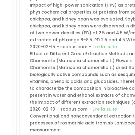
Impact of high-power sonication (HPS) as pret
physicochemical properties of proteins from so
chickpea, and kidney bean was evaluated. Soyb
chickpea, and kidney bean were dispersed in dis
at two power densities (PD) of 2.5 and 4.5 W/cm
extracted at pH range 8–8.5. PD 2.5 and 4.5 W/c
2020-02-15 – scopus.com –
Lire la suite
Effect of Different Green Extraction Methods 
Chamomile (Matricaria chamomilla L.) Flowers
Chamomile (Matricaria chamomilla L.) dried flo
biologically active compounds such as sesquit
vitamins, phenolic acids and glucosides. Theref
to characterize the composition in bioactive 
present in water and ethanol extracts of chamo
the impact of different extraction techniques 
2020-02-13 – scopus.com –
Lire la suite
Conventional and nonconventional extraction t
processes of rosmarinic acid from six Lamiac
measurement.