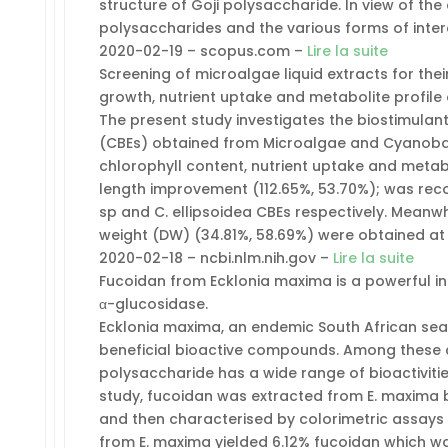
structure of Goji polysaccharide. In view of th
polysaccharides and the various forms of inter
2020-02-19 – scopus.com –
Lire la suite
Screening of microalgae liquid extracts for thei
growth, nutrient uptake and metabolite profile
The present study investigates the biostimulant
(CBEs) obtained from Microalgae and Cyanoba
chlorophyll content, nutrient uptake and metabo
length improvement (112.65%, 53.70%); was re
sp and C. ellipsoidea CBEs respectively. Meanwh
weight (DW) (34.81%, 58.69%) were obtained a
2020-02-18 – ncbi.nlm.nih.gov –
Lire la suite
Fucoidan from Ecklonia maxima is a powerful in
α-glucosidase.
Ecklonia maxima, an endemic South African seaw
beneficial bioactive compounds. Among these
polysaccharide has a wide range of bioactivities 
study, fucoidan was extracted from E. maxima 
and then characterised by colorimetric assays 
from E. maxima yielded 6.12% fucoidan which wa