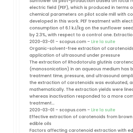
Sunflower oil pilot-production based on local 
electric field (PEF), which is produced in terms of
chemical parameters on pilot scale mill with c
developed in this work. PEF treatment with elec
consumption of 6.1 kJ/kg on the sunflower seed 
by 2.3%, with respect to a control one. Extrac
2020-03-01 – scopus.com –
Lire la suite
Organic-solvent-free extraction of carotenoids
application of ultrasound under pressure
The extraction of Rhodotorula glutinis caroten
(manosonication) in an aqueous medium has b
treatment time, pressure, and ultrasound amplit
the extraction of carotenoids was evaluated, 
mathematically. The extraction yields were line
whereas inactivation responded to a more co
treatment…
2020-03-01 – scopus.com –
Lire la suite
Effective extraction of carotenoids from brow
edible oils
Factors affecting carotenoid extraction with ed