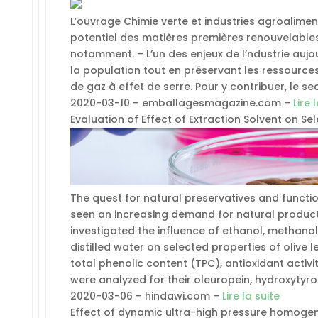
L’ouvrage Chimie verte et industries agroalimenta
potentiel des matières premières renouvelable
notamment. – L’un des enjeux de l’ndustrie aujo
la population tout en préservant les ressources 
de gaz à effet de serre. Pour y contribuer, le se
2020-03-10 – emballagesmagazine.com –
Lire 
Evaluation of Effect of Extraction Solvent on Sel
The quest for natural preservatives and functio
seen an increasing demand for natural products
investigated the influence of ethanol, methano
distilled water on selected properties of olive 
total phenolic content (TPC), antioxidant activit
were analyzed for their oleuropein, hydroxytyro
2020-03-06 – hindawi.com –
Lire la suite
Effect of dynamic ultra-high pressure homogeni