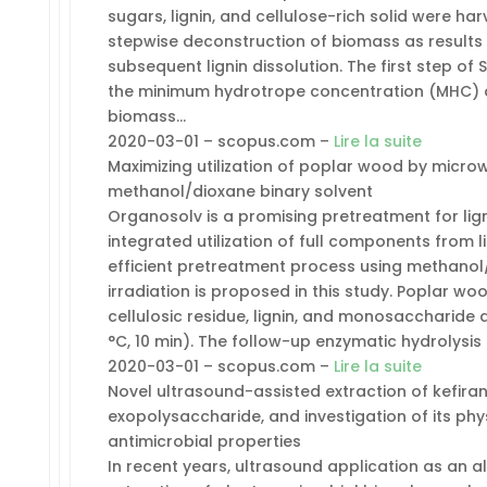
sugars, lignin, and cellulose-rich solid were h
stepwise deconstruction of biomass as results 
subsequent lignin dissolution. The first step o
the minimum hydrotrope concentration (MHC) o
biomass…
2020-03-01 – scopus.com –
Lire la suite
Maximizing utilization of poplar wood by micr
methanol/dioxane binary solvent
Organosolv is a promising pretreatment for lign
integrated utilization of full components from l
efficient pretreatment process using methanol
irradiation is proposed in this study. Poplar wo
cellulosic residue, lignin, and monosaccharide 
°C, 10 min). The follow-up enzymatic hydrolysis 
2020-03-01 – scopus.com –
Lire la suite
Novel ultrasound-assisted extraction of kefiran
exopolysaccharide, and investigation of its ph
antimicrobial properties
In recent years, ultrasound application as an al