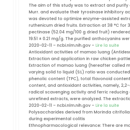
The aim of this study was to extract and purif
Murr. and evaluate their tyrosinase inhibitory 
was devoted to optimize enzyme-assisted extra
ruthenicum dried fruits. Extraction at 38 °C for
pectinase (52.04 mg/100 g dried fruit) rendered
19.51 ± 0.21 mg/g. The purified anthocyanins w
2020-02-11 – ncbi.nlm.nih.gov –
Lire la suite
Antioxidant activities of mamao luang (Antidesm
Extraction and application in raw chicken pattie
Extraction of mamao luang (hereafter called m
varying solid to liquid (S:L) ratio was conducted t
phenolic content (TPC), total flavonoid conten
content, and antioxidant activities, namely, 2,2
radical scavenging activity and ferric reducing
unrefined extracts, were analyzed. The extrac
2020-02-11 – ncbi.nlm.nih.gov –
Lire la suite
Polysaccharides derived from Morinda citrifoli
during experimental colitis
Ethnopharmacological relevance: There are m