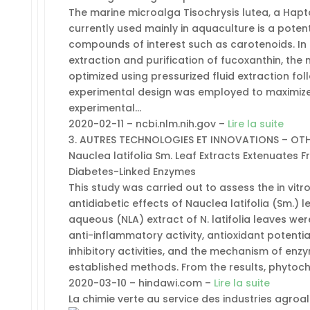
The marine microalga Tisochrysis lutea, a Hapto
currently used mainly in aquaculture is a potent
compounds of interest such as carotenoids. In 
extraction and purification of fucoxanthin, the
optimized using pressurized fluid extraction foll
experimental design was employed to maximize 
experimental…
2020-02-11 – ncbi.nlm.nih.gov –
Lire la suite
3. AUTRES TECHNOLOGIES ET INNOVATIONS – OT
Nauclea latifolia Sm. Leaf Extracts Extenuates 
Diabetes-Linked Enzymes
This study was carried out to assess the in vit
antidiabetic effects of Nauclea latifolia (Sm.) l
aqueous (NLA) extract of N. latifolia leaves we
anti-inflammatory activity, antioxidant potent
inhibitory activities, and the mechanism of enzy
established methods. From the results, phytoc
2020-03-10 – hindawi.com –
Lire la suite
La chimie verte au service des industries agroa