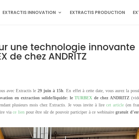
EXTRACTIS INNOVATION
EXTRACTIS PRODUCTION
EX
sur une technologie innovante
BEX de chez ANDRITZ
ous avec Extractis le
29 juin à 15h
. En effet à cette date, vous aurez la possi
ovation en extraction solide/liquide: le
TURBEX
de chez ANDRITZ
(vid
endant plusieurs mois chez Extractis. Je vous invite à lire
cet article
(en fran
rire via
ce lien
pour être sûr de pouvoir participer à ce webinaire
gratuit d’en