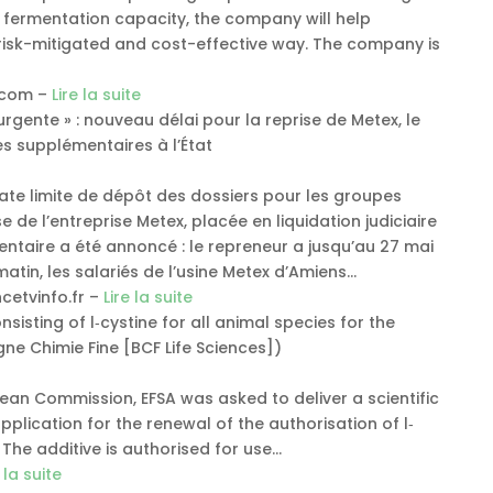
h fermentation capacity, the company will help
 risk-mitigated and cost-effective way. The company is
t.com –
Lire la suite
 urgente » : nouveau délai pour la reprise de Metex, le
s supplémentaires à l’État
 date limite de dépôt des dossiers pour les groupes
e de l’entreprise Metex, placée en liquidation judiciaire
ntaire a été annoncé : le repreneur a jusqu’au 27 mai
matin, les salariés de l’usine Metex d’Amiens…
cetvinfo.fr –
Lire la suite
sisting of l‐cystine for all animal species for the
gne Chimie Fine [BCF Life Sciences])
ean Commission, EFSA was asked to deliver a scientific
plication for the renewal of the authorisation of l‐
. The additive is authorised for use…
e la suite