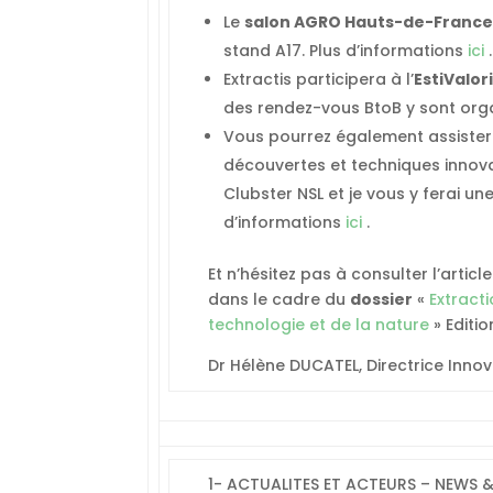
Le
salon AGRO Hauts-de-Franc
stand A17. Plus d’informations
ici
.
Extractis participera à l’
EstiValor
des rendez-vous BtoB y sont orga
Vous pourrez également assister
découvertes et techniques innova
Clubster NSL et je vous y ferai un
d’informations
ici
.
Et n’hésitez pas à consulter l’artic
dans le cadre du
dossier
«
Extract
technologie et de la nature
» Editio
Dr Hélène DUCATEL, Directrice Innov
1- ACTUALITES ET ACTEURS – NEWS 