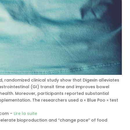
d, randomized clinical study show that Digexin alleviates
astrointestinal (GI) transit time and improves bowel
l health. Moreover, participants reported substantial
plementation. The researchers used a « Blue Poo » test
t.com –
Lire la suite
 accelerate bioproduction and “change pace” of food