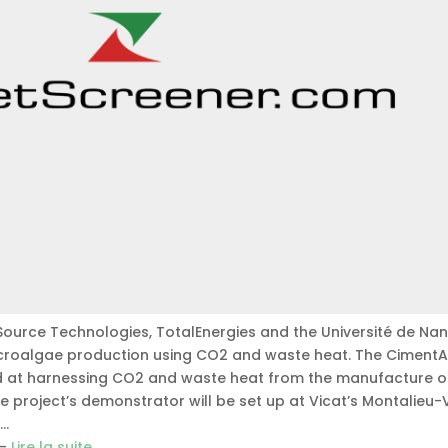
Source Technologies, TotalEnergies and the Université de Nan
croalgae production using CO2 and waste heat. The Ciment
med at harnessing CO2 and waste heat from the manufacture o
project’s demonstrator will be set up at Vicat’s Montalieu-
d…
 –
Lire la suite