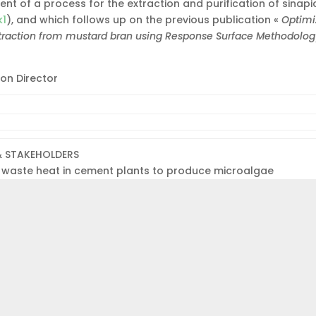
t of a process for the extraction and purification of sinapi
k1
), and which follows up on the previous publication «
Optimi
xtraction from mustard bran using Response Surface Methodolog
ion Director
 & STAKEHOLDERS
 waste heat in cement plants to produce microalgae