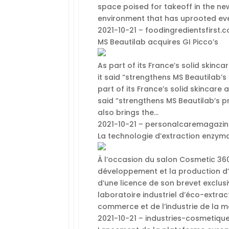
space poised for takeoff in the n
environment that has uprooted eve
2021-10-21 – foodingredientsfirst.
MS Beautilab acquires GI Picco’s
As part of its France’s solid skinc
it said “strengthens MS Beautilab’
part of its France’s solid skincare
said “strengthens MS Beautilab’s p
also brings the…
2021-10-21 – personalcaremagazi
La technologie d’extraction enzym
À l’occasion du salon Cosmetic 360,
développement et la production d’in
d’une licence de son brevet exclus
laboratoire industriel d’éco-extrac
commerce et de l’industrie de la m
2021-10-21 – industries-cosmetique