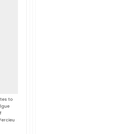
tes to
Algue
f
Vercieu