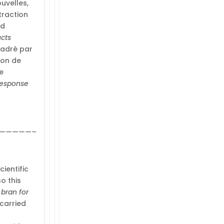
uvelles,
traction
nd
cts
cadré par
ion de
te
Response
—————–
ientific
o this
bran for
carried