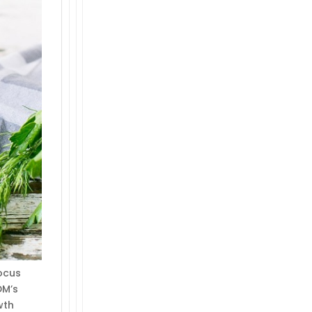
focus
DM’s
wth