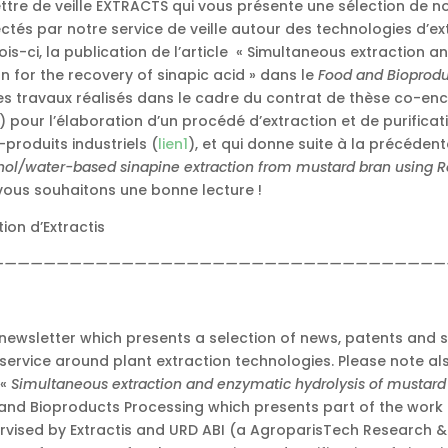
tre de veille EXTRACTS qui vous présente une sélection de no
lectés par notre service de veille autour des technologies d’ex
ois-ci, la publication de l’article « Simultaneous extraction a
 for the recovery of sinapic acid » dans le
Food and Bioprodu
es travaux réalisés dans le cadre du contrat de thèse co-en
) pour l’élaboration d’un procédé d’extraction et de purificat
-produits industriels (
lien1
), et qui donne suite à la précéden
anol/water-based sinapine extraction from mustard bran using 
 vous souhaitons une bonne lecture !
ion d’Extractis
———————————————————————————————————
newsletter which presents a selection of news, patents and sc
 service around plant extraction technologies. Please note als
 «
Simultaneous extraction and enzymatic hydrolysis of mustard 
 and Bioproducts Processing which presents part of the work 
rvised by Extractis and URD ABI (a AgroparisTech Research &