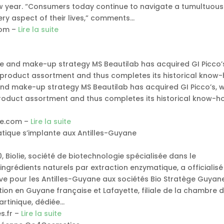
ew year. “Consumers today continue to navigate a tumultuous
ry aspect of their lives,” comments…
com –
Lire la suite
are and make-up strategy MS Beautilab has acquired GI Picco’s
s product assortment and thus completes its historical know-
 and make-up strategy MS Beautilab has acquired GI Picco’s, wh
roduct assortment and thus completes its historical know-ho
ne.com –
Lire la suite
atique s’implante aux Antilles-Guyane
 Biolie, société de biotechnologie spécialisée dans le
grédients naturels par extraction enzymatique, a officialisé 
ive pour les Antilles-Guyane aux sociétés Bio Stratège Guyane
tion en Guyane française et Lafayette, filiale de la chambre 
artinique, dédiée…
s.fr –
Lire la suite