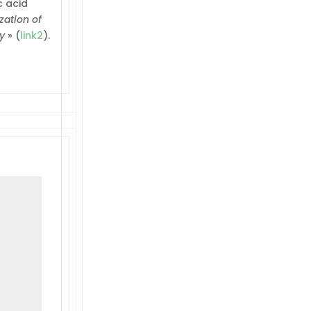
c acid
zation of
y
» (
link2
).