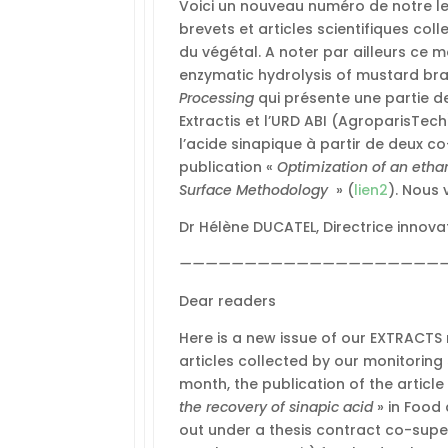
Voici un nouveau numéro de notre let
brevets et articles scientifiques col
du végétal. A noter par ailleurs ce m
enzymatic hydrolysis of mustard bran
Processing
qui présente une partie d
Extractis et l’URD ABI (AgroparisTech
l’acide sinapique à partir de deux co
publication «
Optimization of an eth
Surface Methodology
» (
lien2
). Nous
Dr Hélène DUCATEL, Directrice innovat
————————————————————
Dear readers
Here is a new issue of our EXTRACTS 
articles collected by our monitoring
month, the publication of the article
the recovery of sinapic acid
» in Food
out under a thesis contract co-supe