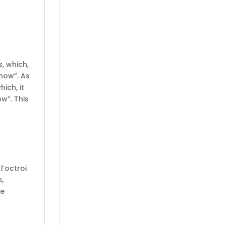
, which,
how”. As
ich, it
w”. This
l’octroi
,
de