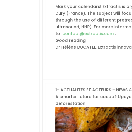
Mark your calendars!
Extractis is 
Dury (France).
The subject will foc
through the use of different pretr
ultrasound, HHP).
For more
informat
to
contact@extractis.com
.
Good reading
Dr Hélène DUCATEL, Extractis innova
1- ACTUALITES ET ACTEURS – NEWS 
A smarter future for cocoa? Upcycli
deforestation