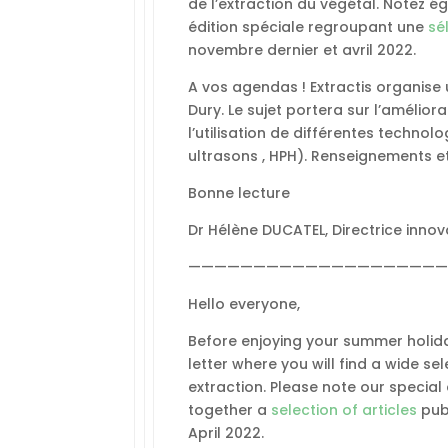
de l’extraction du végétal. Notez é
édition spéciale regroupant une
sé
novembre dernier et avril 2022.
A vos agendas ! Extractis organise
Dury. Le sujet portera sur l’amélio
l’utilisation de différentes techno
ultrasons , HPH). Renseignements e
Bonne lecture
Dr Hélène DUCATEL, Directrice innova
————————————————————
Hello everyone,
Before enjoying your summer holid
letter where y
ou will find a wide se
extraction.
Please
note our special
together a
selection of articles
publ
April 2022.