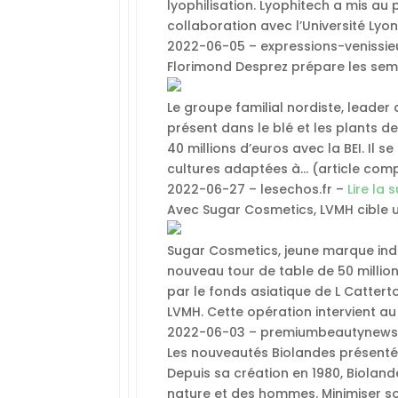
lyophilisation. Lyophitech a mis au
collaboration avec l’Université Lyo
2022-06-05 – expressions-venissieu
Florimond Desprez prépare les se
Le groupe familial nordiste, leader
présent dans le blé et les plants 
40 millions d’euros avec la BEI. Il
cultures adaptées à… (article com
2022-06-27 – lesechos.fr –
Lire la s
Avec Sugar Cosmetics, LVMH cible u
Sugar Cosmetics, jeune marque indi
nouveau tour de table de 50 millio
par le fonds asiatique de L Cattert
LVMH. Cette opération intervient a
2022-06-03 – premiumbeautynew
Les nouveautés Biolandes présenté
Depuis sa création en 1980, Biolan
nature et des hommes. Minimiser so