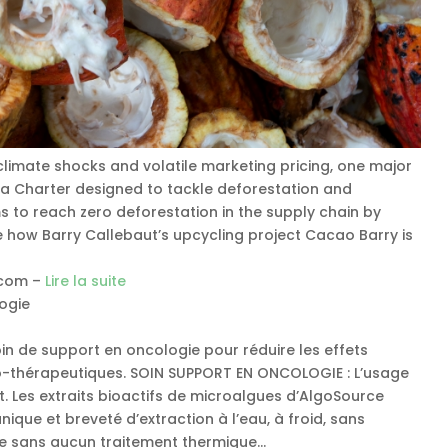
climate shocks and volatile marketing pricing, one major
oa Charter designed to tackle deforestation and
ms to reach zero deforestation in the supply chain by
 how Barry Callebaut’s upcycling project Cacao Barry is
.com –
Lire la suite
logie
oin de support en oncologie pour réduire les effets
io-thérapeutiques. SOIN SUPPORT EN ONCOLOGIE : L’usage
. Les extraits bioactifs de microalgues d’AlgoSource
que et breveté d’extraction à l’eau, à froid, sans
sée sans aucun traitement thermique…