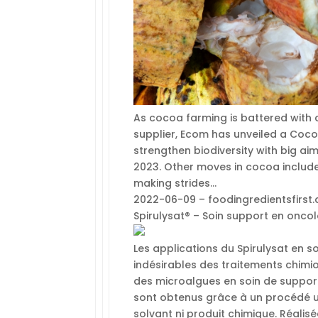
As cocoa farming is battered with 
supplier, Ecom has unveiled a Coc
strengthen biodiversity with big ai
2023. Other moves in cocoa include
making strides…
2022-06-09 – foodingredientsfirst
Spirulysat® – Soin support en onco
Les applications du Spirulysat en s
indésirables des traitements chim
des microalgues en soin de support
sont obtenus grâce à un procédé uni
solvant ni produit chimique. Réali