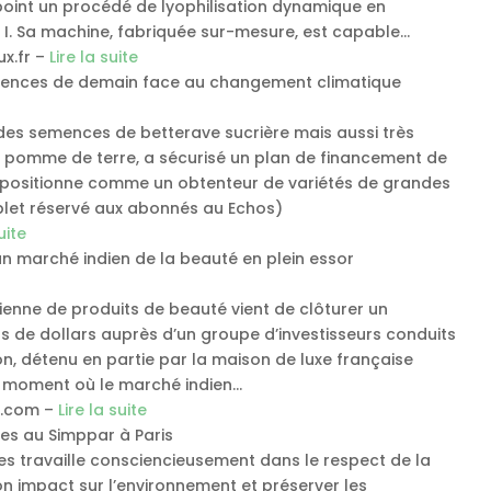
 point un procédé de lyophilisation dynamique en
n I. Sa machine, fabriquée sur-mesure, est capable…
x.fr –
Lire la suite
mences de demain face au changement climatique
 des semences de betterave sucrière mais aussi très
de pomme de terre, a sécurisé un plan de financement de
 se positionne comme un obtenteur de variétés de grandes
plet réservé aux abonnés au Echos)
uite
n marché indien de la beauté en plein essor
enne de produits de beauté vient de clôturer un
ns de dollars auprès d’un groupe d’investisseurs conduits
on, détenu en partie par la maison de luxe française
u moment où le marché indien…
s.com –
Lire la suite
es au Simppar à Paris
des travaille consciencieusement dans le respect de la
n impact sur l’environnement et préserver les