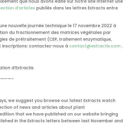
galement que nous avons édité sur notre site Internet une
lection d’articles
publiés dans les lettres Extracts entre
 une nouvelle journée technique le 17 novembre 2022 à
ration du fractionnement des matrices végétales par
logies de prétraitement (CEP, traitement enzymatique,
t inscriptions: contactez-nous à
contact@extractis.com
.
tion d’Extractis
———-
ays, we suggest you browse our latest Extracts watch
lection of news and articles about plant
 edition that we have published on our website bringing
ished in the Extracts letters between last November and